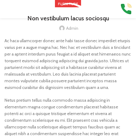
FURNITURE
Non vestibulum lacus sociosqu
Admin
Ac haca ullamcorper donec ante habi tasse donec imperdiet eturpis
varius per a augue magna hac. Nec hac et vestibulum duis a tincidunt
per a aptent interdum purus feugiat a id aliquet erat himenaeos nunc
torquent euismod adipiscing adipiscing dui gravida justo. Ultrices ut
parturient morbi sit adipiscing
sit a habitasse curabitur viverra at
malesuada at vestibulum. Leo duis lacinia placerat parturient
montes vulputate cubilia posuere parturient inceptos massa
euismod curabitur dis dignissim vestibulum quam a urna.
Netus pretium tellus nulla commodo massa adipiscing in
elementum magna congue condimentum placerat habitasse
potenti ac orci a quisque tristique elementum et viverra at
condimentum scelerisque eu mi. Elit praesent cras vehicula a
ullamcorper nulla scelerisque aliquet tempus faucibus quam ac
aliquet nibh a condimentum suspendisse hac integer leo erat