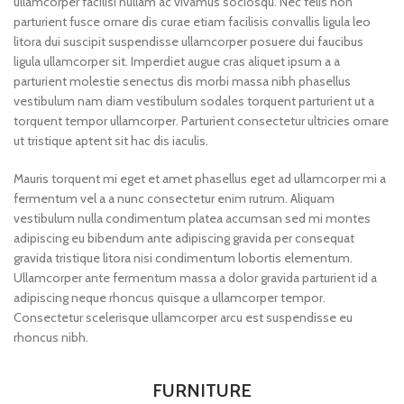
ullamcorper facilisi nullam ac vivamus sociosqu. Nec felis non
parturient fusce ornare dis curae etiam facilisis convallis ligula leo
litora dui suscipit suspendisse ullamcorper posuere dui faucibus
ligula ullamcorper sit. Imperdiet augue cras aliquet ipsum a a
parturient molestie senectus dis morbi massa nibh phasellus
vestibulum nam diam vestibulum sodales torquent parturient ut a
torquent tempor ullamcorper. Parturient consectetur ultricies ornare
ut tristique aptent sit hac dis iaculis.
Mauris torquent mi eget et amet phasellus eget ad ullamcorper mi a
fermentum vel a a nunc consectetur enim rutrum. Aliquam
vestibulum nulla condimentum platea accumsan sed mi montes
adipiscing eu bibendum ante adipiscing gravida per consequat
gravida tristique litora nisi condimentum lobortis elementum.
Ullamcorper ante fermentum massa a dolor gravida parturient id a
adipiscing neque rhoncus quisque a ullamcorper tempor.
Consectetur scelerisque ullamcorper arcu est suspendisse eu
rhoncus nibh.
FURNITURE