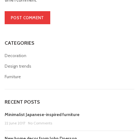
time I comment.
CATEGORIES
Decoration
Design trends
Furniture
RECENT POSTS
Minimalist Japanese-inspired furniture
22 June 2017
No Comments
New home decor from John Doerson